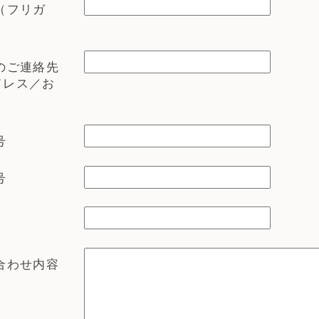
（フリガ
のご連絡先
ドレス／お
号
号
合わせ内容