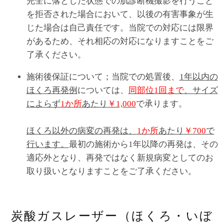
完全に落とした状態での肌診断機撮影を行うこと
を拒否された場合において、以後の有害事象が生
じた場合は自己責任です。当院での対応には限界
があるため、それ相応の対応になりますことをご
了承ください。
施術後保証について；当院での処置後、
1年以内の
ほくろ再発例
については、
同部位1回まで
、サイズ
によらず
1か所
あたり
￥1,000
で承ります。
ほくろ以外の病変の再発は、
1か所
あたり
￥700
で
行います。
最初の施術から1年以降の再発は、その
適応外となり、再発ではなく新規病変としてのお
取り扱いとなりますことをご了承ください。
炭酸ガスレーザー（ほくろ・いぼ