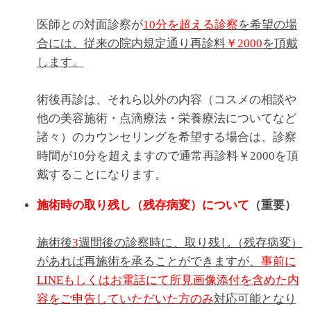
医師との対面診察が
10分を超える診察
を希望の場
合には、従来の院内規定通り再診料
￥2000
を頂戴
します。
術後再診は、それら以外の内容（コスメの相談や
他の美容施術・点滴療法・栄養療法についてなど
諸々）のカウンセリングを希望する場合は、診察
時間が10分を超えますので通常再診料￥2000を頂
戴することになります。
施術時の取り残し（残存病変）について
（重要）
施術後
3
週間後の診察時に、取り残し（残存病変）
があれば再施術を承ることができますが、
事前に
LINEもしくはお電話にて所見画像添付を含めた内
容をご申告していただいた方のみ
対応可能となり