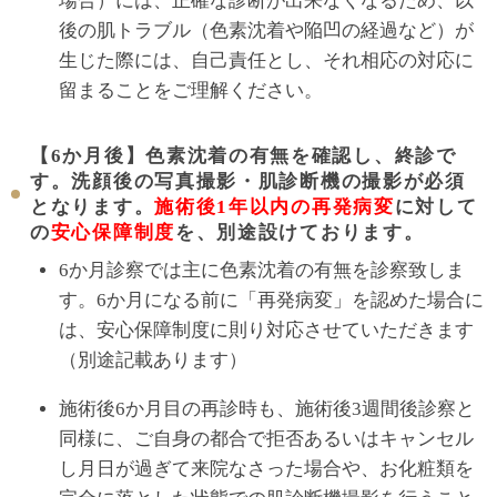
場合）には、正確な診断が出来なくなるため、以
後の肌トラブル（色素沈着や陥凹の経過など）が
生じた際には、自己責任とし、それ相応の対応に
留まることをご理解ください。
【6か月後】色素沈着の有無を確認し、終診で
す。洗顔後の写真撮影・肌診断機の撮影が必須
となります。
施術後1年以内の再発病変
に対して
の
安心保障制度
を、別途設けております。
6か月診察では主に色素沈着の有無を診察致しま
す。6か月になる前に「再発病変」を認めた場合に
は、安心保障制度に則り対応させていただきます
（別途記載あります）
施術後6か月目の再診時も、施術後3週間後診察と
同様に、ご自身の都合で拒否あるいはキャンセル
し月日が過ぎて来院なさった場合や、お化粧類を