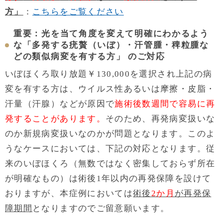
方」
：
こちらをご覧ください
重要：光を当て角度を変えて明確にわかるよう
な「多発する疣贅（いぼ）・汗管腫・稗粒腫な
どの類似病変を有する方」 のご対応
いぼほくろ取り放題￥130,000を選択され上記の病
変を有する方は、ウイルス性あるいは摩擦・皮脂・
汗量（汗腺）などが原因で
施術後数週間で容易に再
発することがあります。
そのため、再発病変扱いな
のか新規病変扱いなのかが問題となります。このよ
うなケースにおいては、下記の対応となります。従
来のいぼほくろ（無数ではなく密集しておらず所在
が明確なもの）は術後1年以内の再発保障を設けて
おりますが、本症例においては
術後
2か月
が再発保
障期間
となりますのでご留意願います。