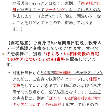
や看護師が行うことはなく、原則、「
患者様ご自
身
が意志をもって
マーキング
」をしているものを
除去します。
（当然ですが、除去し間違いをしな
いことを目的とするもので、徹底しておりま
す。）
【自宅処置】ご自身で約2週間毎日朝晩、軟膏＆
テープ保護と交換をしていただきます。すべて
の患者様に、別途
「ほくろ・いぼ除去後の自宅
でのケアについて」のA4資料
を配布していま
す。
施術日当日から
約
2
週間
毎日朝晩
、洗浄後スキンケ
アの前に、ご自身で軟膏塗布と
テープ
にて
保護
と
交換
をしていただきます。
創傷治癒および色素沈
着予防の観点から、必須処置となります。
すべて
の患者様に、別途
「ほくろ・いぼ除去後の自宅で
のケアについて」のA4資料
を配布している
ので、