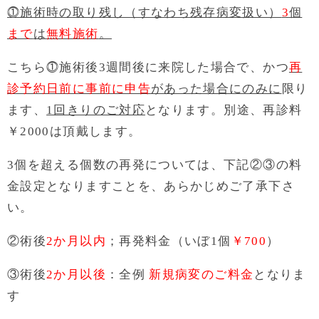
⓵施術時の取り残し（すなわち残存病変扱い）
3
個
まで
は
無料施術
。
こちら⓵施術後3週間後に来院した場合で、かつ
再
診予約日前に事前に申告
があった場合にのみに
限り
ます、
1回きりのご対応
となります。別途、再診料
￥2000は頂戴します。
3個を超える個数の再発については、下記②③の料
金設定となりますことを、あらかじめご了承下さ
い。
②術後
2か月以内
；再発料金（いぼ1個
￥700
）
③術後
2か月以後
：全例
新規病変のご料金
となりま
す