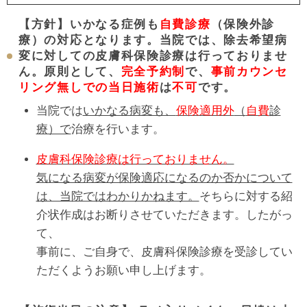
【方針】いかなる症例も
自費診療
（保険外診
療）の対応となります。当院では、除去希望病
変に対しての皮膚科保険診療は行っておりませ
ん。原則として、
完全予約制
で、
事前カウンセ
リング無しでの当日施術
は
不可
です。
当院では
いかなる病変も、
保険適用外
（
自費
診
療）で
治療を行います。
皮膚科保険診療は行っておりません。
気になる病変が保険適応になるのか否かについて
は、当院ではわかりかねます。
そちらに対する紹
介状作成はお断りさせていただきます。したがっ
て、
事前に、ご自身で、皮膚科保険診療を受診してい
ただくようお願い申し上げます。