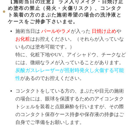
【施術当日の注意】 ラメ入りメイク・日焼け止
め塗布の禁止（発火・火傷リスク）、コンタク
ト装着の方のまぶた施術希望の場合の洗浄液と
ケースをご持参下さいませ。
施術当日は
パールやラメ
が入った
日焼け止め
や
お化粧
はお控えください。（それらが入っていな
いものは塗布可能です。）
特に、化粧下地やUV、アイシャドウ、チークなど
には、微細なラメが入っていることがあります。
炭酸ガスレレーザーが照射時発火し火傷する可能
性
があるのでお控えください。
コンタクトをしている方の、まぶたや目元の施術
の場合には、眼球を保護するためのアイコンタク
トシェルを装着と点眼麻酔を行いますが、その際
のコンタクト保存ケース持参や保存液の持参はご
自身でご準備をお願いします。