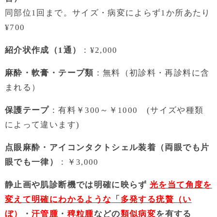
同部位1回まで。サイズ・病変によらず1か所あたり
¥700
紹介状作成（1通）
：¥2,000
麻酔・軟膏・テープ類
：無料（初診料・再診料に含
まれる）
保護テープ
：有料￥300～￥1000 (サイズや種類
によって違います)
点眼麻酔・アイコンタクトシェル装着（両眼でも片
眼でも一律）
：￥3,000
静止画や肌診断機では明確に映らず
光を当て角度を
変えて明確にわかるような
「
多発する疣贅（い
ぼ）
・
汗管腫
・
稗粒腫
などの
類似病変
を有する