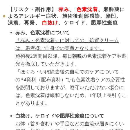
【リスク・副作用】
赤み
、
色素沈着
、麻酔薬に
よるアレルギー症状、施術後創部感染、陥凹、
潰瘍、再発、
白抜け
、ケロイド、肥厚性瘢痕
赤み、色素沈着について
「赤み・色素沈着」に対しての、処置クリーム
は、患者様ご自身での実費となります。
施術後2週間目以降、毎日朝晩の色素沈着ケアや遮
光を徹底していただきます。
「ほくろ・いぼ除去後の自宅でのケアについて」
のA4資料（配布資料）でも色素沈着ケアの必要性
を説明しておりますが、遵守いただけない場合に
は、色素沈着は緩和しないため、1年以上長引くこ
とがあります。
白抜け、ケロイドや肥厚性瘢痕について
お体（首を含む）や手足などの血流が届きにくい