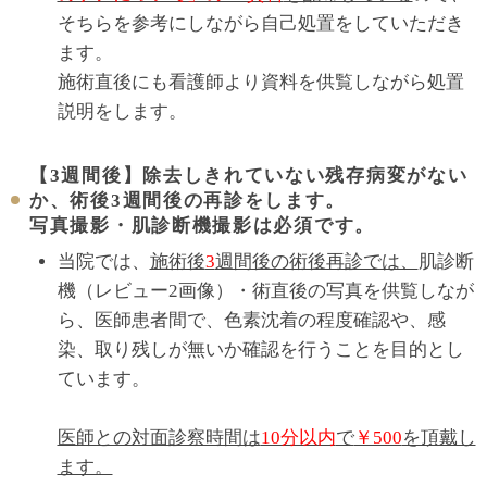
そちらを参考にしながら自己処置をしていただき
ます。
施術直後にも看護師より資料を供覧しながら処置
説明をします。
【3週間後】除去しきれていない残存病変がない
か、術後3週間後の再診をします。
写真撮影・肌診断機撮影は必須です。
当院では、
施術後
3
週間後の術後再診では、
肌診断
機（レビュー2画像）・術直後の写真を供覧しなが
ら、医師患者間で、色素沈着の程度確認や、感
染、取り残しが無いか確認を行うことを目的とし
ています。
医師との対面診察時間は
10分以内
で
￥500
を頂戴し
ます。