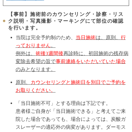
【事前】施術前のカウンセリング・診察・リス
ク説明・写真撮影・マーキングにて部位の確認
を行います。
当院は完全予約制のため、
当日施術
は、原則、
行
っておりません
。
例外は、
術後3週間後
再診時に、初回施術の残存病
変除去希望の旨で
事前連絡をいただいていた場合
のみとなります。
原則、
カウンセリングと施術日を別日でご予約を
お取りください。
「当日施術不可」とする理由は下記です。
患者様ご自身が「当日施術できる」と考えてご来
院した場合であっても、場合によっては、炭酸ガ
スレーザーの適応外の病変があります。ダーモス