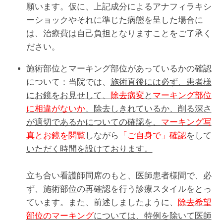
願います。仮に、上記成分によるアナフィラキシ
ーショックやそれに準じた病態を呈した場合に
は、治療費は自己負担となりますことをご了承く
ださい。
施術部位とマーキング部位があっているかの確認
について：当院では、
施術直後には必ず、患者様
にお鏡をお見せして、
除去病変
と
マーキング部位
に相違がないか
、除去しきれているか、削る深さ
が適切であるかについての確認を、
マーキング写
真とお鏡を閲覧
しながら
「ご自身で」確認
をして
いただく時間を設けております。
立ち合い看護師同席のもと、医師患者様間で、必
ず、施術部位の再確認を行う診療スタイルをとっ
ています。また、前述しましたように、
除去希望
部位のマーキング
については、特例を除いて医師